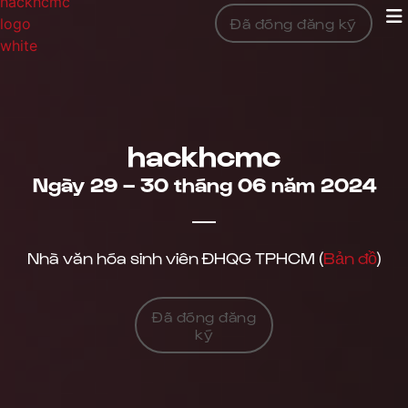
Đã đóng đăng ký
hackhcmc
Ngày 29 – 30 tháng
06
​
năm 2024
Nhà văn hóa sinh viên ĐHQG TPHCM (
Bản đồ
)
Đã đóng đăng
ký